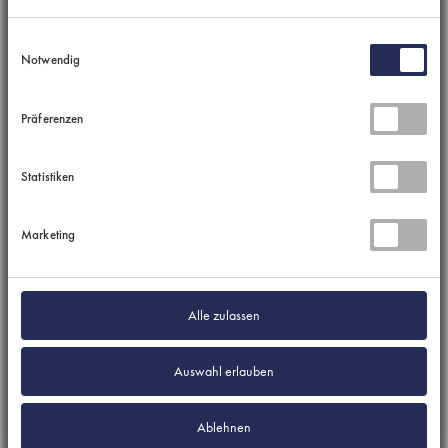
wir helfen weiter!
Einwilligungsauswahl
Notwendig
VERÖFFENTLICHT IN
STUDIE
Präferenzen
Statistiken
Marketing
Alle zulassen
Auswahl erlauben
Ablehnen