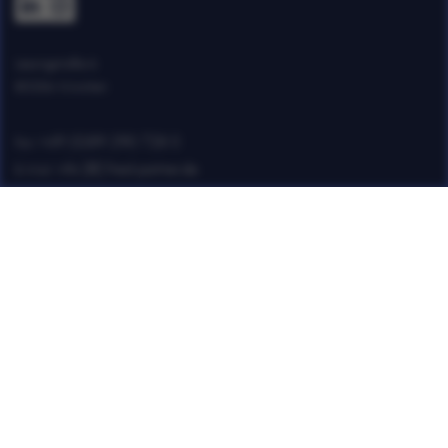
Lessingstraße 6
80336 München
+49 (0)89 290 728 0
Fon:
info [@] fried-partner.de
E-Mail:
Impressum
Datenschutz
Verwendung von Cookies
AGB