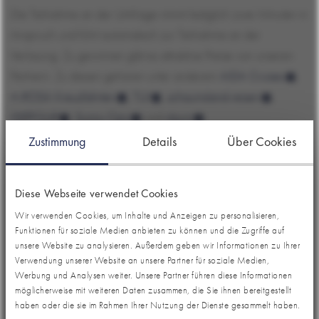
Die Teilnahme an der Umfrage nimmt lediglich zwei Minuten in
Anspruch und führt automatisch zur Teilnahme an der
Verlosung. Zu gewinnen gibt es attraktive Preise von unseren
Partnern. Zu diesen gehören unter anderem
AIDA Cruises
,
A-ROSA Kreuzfahrten
,
TUI
,
schauinsland-reisen
,
DERTOUR
,
Sunny Cars
und
vtours
.
Zustimmung
Details
Über Cookies
Wie kann man mitmachen?
Interessierte können sich jetzt unter folgendem
Link registrieren
und werden in den Verteiler aufgenommen. Einmal im
Diese Webseite verwendet Cookies
Monat erhalten Sie einen Link zur Umfrage und qualifizieren
Wir verwenden Cookies, um Inhalte und Anzeigen zu personalisieren,
Funktionen für soziale Medien anbieten zu können und die Zugriffe auf
sich bei aktiver Teilnahme für unsere monatliche Verlosung.
unsere Website zu analysieren. Außerdem geben wir Informationen zu Ihrer
Bereits registrierte Expedienten müssen sich nicht erneut
Verwendung unserer Website an unsere Partner für soziale Medien,
anmelden.
Werbung und Analysen weiter. Unsere Partner führen diese Informationen
möglicherweise mit weiteren Daten zusammen, die Sie ihnen bereitgestellt
Für weitere Informationen kontaktieren Sie gerne unser Team –
haben oder die sie im Rahmen Ihrer Nutzung der Dienste gesammelt haben.