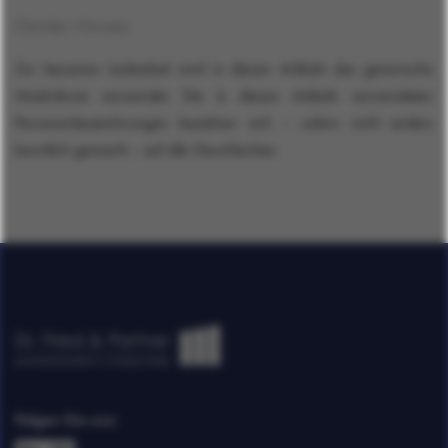
Gender-Hinweis
Zur besseren Lesbarkeit wird in diesen Artikeln das generische
Maskulinum verwendet. Die in diesen Artikeln verwendeten
Personenbezeichnungen beziehen sich – sofern nicht anders
kenntlich gemacht – auf alle Geschlechter.
Folgen Sie uns: