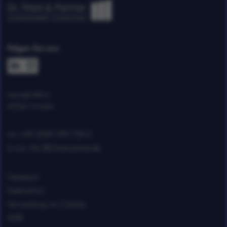
Folgen Sie uns:
Lessingstraße 6
80336 München
+49 (0)89 290 728 0
Fon:
info [@] fried-partner.de
E-Mail:
Impressum
Datenschutz
Verwendung von Cookies
AGB