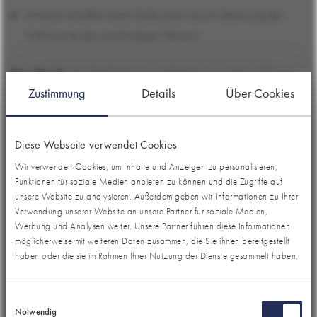
Anreize schaffen beim Endkunden durch Betonung der
Mehrwerte des nachhaltigen Reisens
Das Fazit:
Nachhaltigkeit ist und bleibt ein wichtiges Thema,
Zustimmung
Details
Über Cookies
und die Umsetzung nachhaltiger Aktivitäten ist unerlässlich,
unabhängig von der Nachfrage. Der Vertrieb spielt eine
entscheidende Rolle als Vermittler zwischen Leistungsträger und
Diese Webseite verwendet Cookies
Endkunden.
Wir verwenden Cookies, um Inhalte und Anzeigen zu personalisieren,
Funktionen für soziale Medien anbieten zu können und die Zugriffe auf
Die Herausforderungen wurden erkannt und erste
unsere Website zu analysieren. Außerdem geben wir Informationen zu Ihrer
Lösungsansätze identifiziert. Die Initiative plant weitere Events,
Verwendung unserer Website an unsere Partner für soziale Medien,
um verschiedene Perspektiven zu beleuchten und einzelne
Werbung und Analysen weiter. Unsere Partner führen diese Informationen
möglicherweise mit weiteren Daten zusammen, die Sie ihnen bereitgestellt
Themenbereiche genauer zu betrachten. So wird der
haben oder die sie im Rahmen Ihrer Nutzung der Dienste gesammelt haben.
Reisevertrieb langfristig im Thema Nachhaltigkeit unterstützt und
der Dialog zwischen touristischen Leistungsträgern und dem
Einwilligungsauswahl
Vertrieb gestärkt.
Notwendig