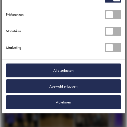
Interessierte Leistungsträger oder Reisebüros können sich unter
Präferenzen
diesem
Link
für die
Teilnahme an der
Brancheninitiative
registrieren.
Statistiken
Marketing
Alle zulassen
Auswahl erlauben
Ablehnen