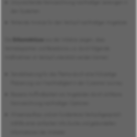
Unzureichende Kennzeichnung nachhaltiger Leistungen in
den Systemen
Fehlende Anreize für den Verkauf nachhaltiger Angebote
Die
Erkenntnisse
aus der Initiative zeigen, dass
Vertriebspartner und Reisebüros u.a. durch folgende
Maßnahmen im Verkauf unterstützt werden können:
Sensibilisierung für das Thema durch eine frühzeitige
Platzierung von Nachhaltigkeit in der Customer Journey
Bessere Auffindbarkeit von Angeboten durch sichtbare
Kennzeichnung nachhaltiger Optionen
Wissensaufbau und ein fundierteres Verkaufsgespräch
mithilfe einer einfachen Info-Suche und gebündelten
Informationen der Anbieter