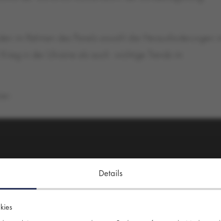
rden im Rahmen des Panels sowohl die Herausforderungen i
rieg in der Ukraine als auch wichtige Trends im
er:
Details
kies