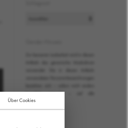
Schlagwort
m
Gender-Hinweis
Zur besseren Lesbarkeit wird in diesen
Artikeln das generische Maskulinum
verwendet. Die in diesen Artikeln
verwendeten Personenbezeichnungen
beziehen sich – sofern nicht anders
kenntlich gemacht – auf alle
Über Cookies
Geschlechter.