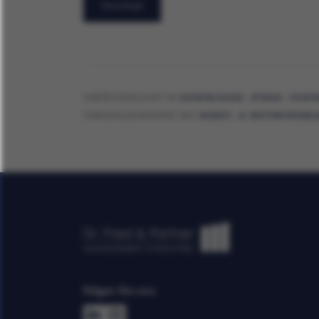
Download
VERÖFFENTLICHT IN
DOWNLOADS
,
STUDIE
,
VORTR
VERSCHLAGWORTET MIT
MARKT- & WETTBEWERBS
Folgen Sie uns: