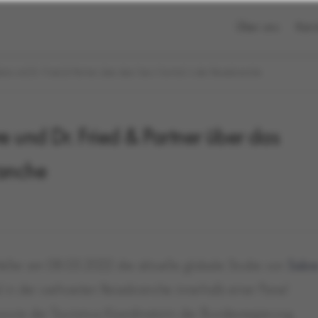
Über uns
Karr
bre und Dr. Fried & Partner über das New Normal in der Reisebranche
 und Dr. Fried & Partner über das
anche
eller am 08.03.2022 die aktuelle globale Studie von
Sabr
in der weltweiten Reisebranche innerhalb einer Panel
sowie der Tourismus-Koordinatorin der Bundesregierung,