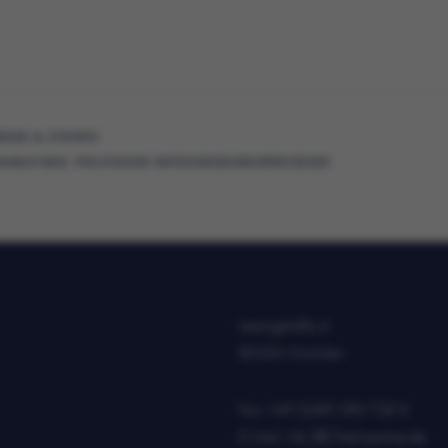
ÄGE & EVENTS
ANALYSEN
,
POLITISCHE ENTSCHEIDUNGSPROZESSE
Lessingstraße 6
80336 München
Fon:
+49 (0)89 290 728 0
E-Mail:
info [@] fried-partner.de