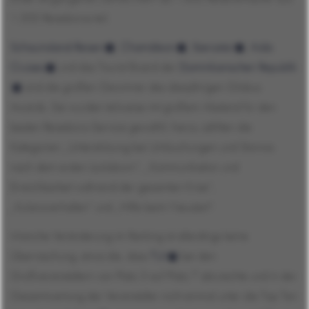
Unser Team
1.300 Reisebüros teil.
English
S
Mehr erfahren
Aktuelle Stellenangebote
Partner- und Mitgliedschaften
u
Schauinsland-Reisen
,
Chamäleon
,
Iberostar
,
Aida
c
Speculative application (Initiativbewerbung) (m/f/d)
Referenzen
Cruises
und das Tourist Board der
Dominikanischen Republik
h
Veröffentlichungen
sind die großen Gewinner des diesjährigen Globus
e
Mehr erfahren
Awards. Sie wurden teilweise mit großem Abstand für den
n
a
besten Reisebüro-Service gewählt, hierzu zählten die
Alle Stellenangebote
c
Kategorien „Unterstützung bei Umbuchungen und Stornos
h
nach dem ersten Lockdown“, „Kommunikation und
:
Erreichbarkeit während der gesamten Krise“,
Alle Veröffentlichungen
„Kulanzverhalten“ und „Hilfe beim Neustart“.
Manche Veränderung im Ranking ist allerdings keine
Überraschung, etwa die, dass
TUI
bei den
Großveranstaltern von Platz 3 auf Platz 7 abrutschte und in der
Gesamtwertung der Veranstalter nicht einmal unter die Top Ten