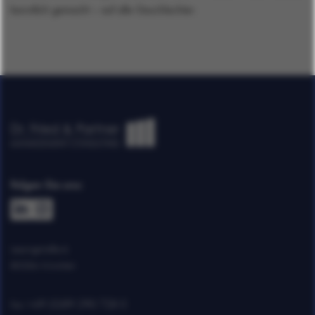
kenntlich gemacht – auf alle Geschlechter.
Folgen Sie uns:
Lessingstraße 6
80336 München
+49 (0)89 290 728 0
Fon: