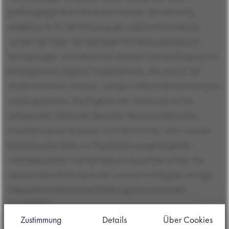
großangelegte Branchenstrukturanalyse, die mehrstufig
aufgebaut ist. Für die Erfassung der Agenturinformationen
werden die Daten der beteiligten Vertriebsorganisationen
herangezogen und mittels einer direkten Onlinebefragung von
Reiseagenturen ergänzt. Organisationen, die nicht an der
Studie teilnehmen möchten, werden mittels Datenbankanalysen
indirekt gemes­sen. Das Ergebnis der Studie zielt auf ein
umfassendes Abbild des deutschen Reise­vertriebmarktes
hinsichtlich seiner Strukturen und Volumina ab. Dafür werden
bei­spielsweise Daten zu Organisationszugehörigkeiten,
Mitarbeiterzahlen und Vertriebs­schwerpunkten erfasst. Die
repräsentative Branchenstudie wird nach Maßgabe strenger
Datenschutzrichtlinien und Wahrung von Anonymität
durchgeführt.
Zustimmung
Details
Über Cookies
Aufruf mitzumachen