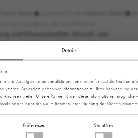
 Fried & Partner
zusammen mit der
inspektour GmbH
di
. In vier Sitzungen zu den Zukunftsthemen
ung und Klimaneutralität, Umwelt- und
ttbewerbsfähigkeitsfähigkeit im Tourismus und
Details
ie Teilnehmenden eine Auswahl der insgesamt 56
llt. Präsentiert wurden unter anderem Initiativen zur
kies
ssionsstandards, zum Thema Open Data und zur
te und Anzeigen zu personalisieren, Funktionen für soziale Medien an
ertreter aus Bund, Ländern, Destinationen, Branche und
analysieren. Außerdem geben wir Informationen zu Ihrer Verwendung uns
 Analysen weiter. Unsere Partner führen diese Informationen möglicherw
estellt haben oder die sie im Rahmen Ihrer Nutzung der Dienste gesamm
n sichtbar gemacht werden und zahlreiche Möglichkeiten der
m bietet somit den zahlreichen Akteuren aus dem Tourismus
Präferenzen
Statistiken
voneinander zu lernen und sich gemeinsam