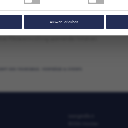
t der Plattform sind auf der
Webseite der Nationalen
Auswahl erlauben
cht. Das Team der Geschäftsstelle freut sich auf den weiteren
tive Weiterentwicklung spannender Initiativen.
NFT DES TOURISMUS
,
VORTRÄGE & EVENTS
Lessingstraße 6
80336 München