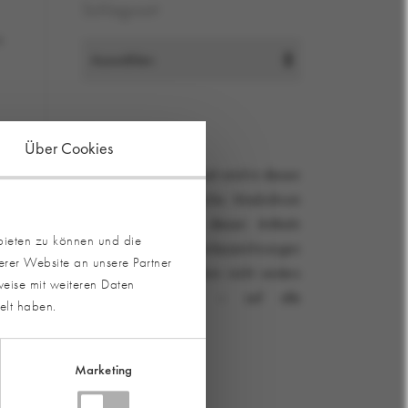
Schlagwort
e
Gender-Hinweis
Über Cookies
Zur besseren Lesbarkeit wird in diesen
Artikeln das generische Maskulinum
verwendet. Die in diesen Artikeln
bieten zu können und die
verwendeten Personenbezeichnungen
erer Website an unsere Partner
beziehen sich – sofern nicht anders
eise mit weiteren Daten
kenntlich gemacht – auf alle
elt haben.
Geschlechter.
Marketing