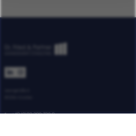
Lessingstraße 6
80336 München
+49 (0)89 290 728 0
Fon:
info [@] fried-partner.de
E-Mail: