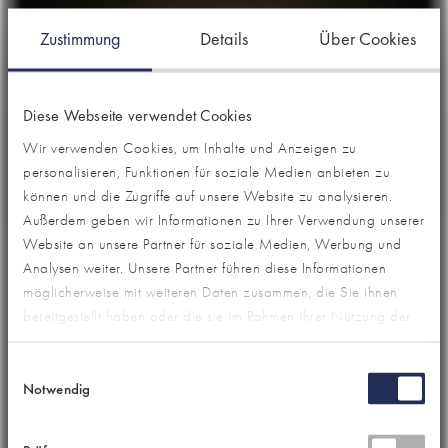
Unser Team
English
S
Zustimmung
Details
Über Cookies
Mehr erfahren
Aktuelle Stellenangebote
Partner- und Mitgliedschaften
u
c
Speculative application (Initiativbewerbung) (m/f/d)
Referenzen
h
Diese Webseite verwendet Cookies
Veröffentlichungen
e
Mehr erfahren
Wir verwenden Cookies, um Inhalte und Anzeigen zu
n
personalisieren, Funktionen für soziale Medien anbieten zu
a
können und die Zugriffe auf unsere Website zu analysieren.
Alle Stellenangebote
c
Außerdem geben wir Informationen zu Ihrer Verwendung unserer
h
Website an unsere Partner für soziale Medien, Werbung und
WISSENSNUGGET
:
Analysen weiter. Unsere Partner führen diese Informationen
Customer Experience Management im
Alle Veröffentlichungen
möglicherweise mit weiteren Daten zusammen, die Sie ihnen
Tourismus – warum jetzt und weshalb wir es
bereitgestellt haben oder die sie im Rahmen Ihrer Nutzung der
Dienste gesammelt haben.
ganzheitlich angehen
Einwilligungsauswahl
Notwendig
Die Touristik steht unter hohem Veränderungsdruck:
Nachfragezyklen werden kürzer, Buchungswege fragmentierter,
Preisimpulse dynamischer. Gleichzeitig steigen die Erwartungen